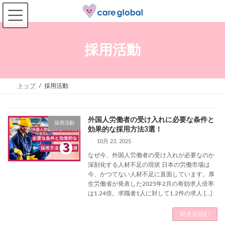
コ
ナ
ン
ビ
テ
ゲ
ン
ー
ツ
シ
採用活動
へ
ョ
ス
ン
キ
に
ッ
移
プ
動
トップ
採用活動
外国人労働者の受け入れに必要な条件と
採用活動
効果的な採用方法3選！
10月 23, 2025
なぜ今、外国人労働者の受け入れが必要なのか
深刻化する人材不足の現状 日本の労働市場は
今、かつてない人材不足に直面しています。厚
生労働省が発表した2025年2月の有効求人倍率
は1.24倍。求職者1人に対して1.2件の求人 […]
続きを読む